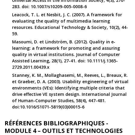
Universal Access in the Information Society, 4(3), 270-
283. doi: 10.1007/s10209-005-0008-6
Leacock, T. L. et Nesbit, J. C. (2007). A framework for
evaluating the quality of multimedia learning
resources. Educational Technology & Society, 10(2), 44-
59.
Masoumi, D. et Lindström, B. (2012). Quality in e‐
learning: a framework for promoting and assuring
quality in virtual institutions. Journal of Computer
Assisted Learning, 28(1), 27-41. doi: 10.1111/j.1365-
2729.2011.00439.x
Stanney, K. M., Mollaghasemi, M., Reeves, L., Breaux, R.
et Graeber, D. A. (2003). Usability engineering of virtual
environments (VEs): Identifying multiple criteria that
drive effective VE system design. International Journal
of Human-Computer Studies, 58(4), 447-481.
doi:10.1016/S1071-5819(03)00015-6
RÉFÉRENCES BIBLIOGRAPHIQUES -
MODULE 4 – OUTILS ET TECHNOLOGIES