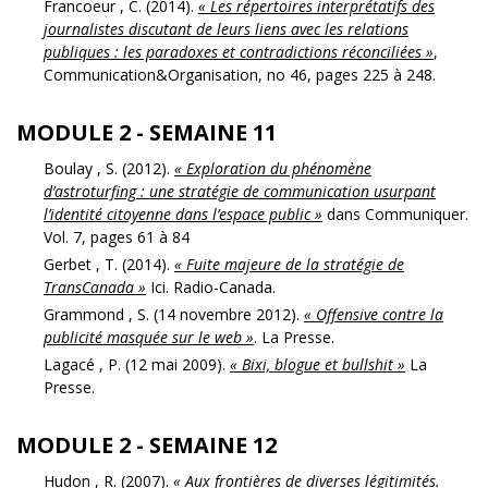
Francoeur , C. (2014).
« Les répertoires interprétatifs des
journalistes discutant de leurs liens avec les relations
publiques : les paradoxes et contradictions réconciliées »
,
Communication&Organisation, no 46, pages 225 à 248.
MODULE 2 - SEMAINE 11
Boulay , S. (2012).
« Exploration du phénomène
d’astroturfing : une stratégie de communication usurpant
l’identité citoyenne dans l’espace public »
dans Communiquer.
Vol. 7, pages 61 à 84
Gerbet , T. (2014).
« Fuite majeure de la stratégie de
TransCanada »
Ici. Radio-Canada.
Grammond , S. (14 novembre 2012).
« Offensive contre la
publicité masquée sur le web »
. La Presse.
Lagacé , P. (12 mai 2009).
« Bixi, blogue et bullshit »
La
Presse.
MODULE 2 - SEMAINE 12
Hudon , R. (2007).
« Aux frontières de diverses légitimités.