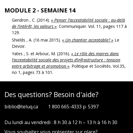
MODULE 2 - SEMAINE 14
Gendron , C. (2014).
« Penser l’acceptabilité sociale : au-delà
de l’intérêt, les valeurs »
. Communiquer. Vol. 11, pages 117 à
129.
Shields , A. (16 mai 2015).
« Un chantier acceptable? »
Le
Devoir.
Yates , S. et Arbour, M. (2016).
« Le rôle des maires dans
l’acceptabilité sociale des projets d’infrastructure : tension
entre arbitrage et promotion »
. Politique et Sociétés. Vol.35,
no 1, pages 73 à 101.
Des questions? Besoin d'aide?
biblio@teluq.ca
1 800 665-4333 p. 5397
Du lundi au vendredi : 8 h 30 à 12 h – 13 h à 16 h 30
Vous souhaitez vous présenter sur place?