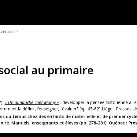
AU PRIMAIRE
social au primaire
2).
« Un dimanche chez Mamy »
: développer la pensée historienne à l’é
mment la définir, l’enseigner, l’évaluer? (pp. 45-62) Liège : Presses Un
ons du temps chez des enfants de maternelle et de premier cycle 
stoire. Manuels, enseignants et élèves (pp. 278-281). Québec : Pres