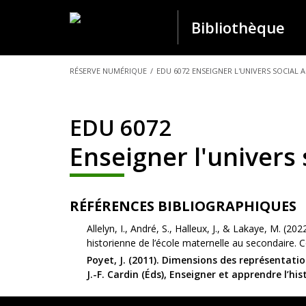
Bibliothèque
VOUS
RÉSERVE NUMÉRIQUE
/
EDU 6072 ENSEIGNER L'UNIVERS SOCIAL 
ÊTES
ICI :
EDU 6072
Enseigner l'univers 
RÉFÉRENCES BIBLIOGRAPHIQUES
Allelyn, I., André, S., Halleux, J., & Lakaye, M. (202
historienne de l’école maternelle au secondaire. Co
Poyet, J. (2011). Dimensions des représentati
J.-F. Cardin (Éds), Enseigner et apprendre l’hi