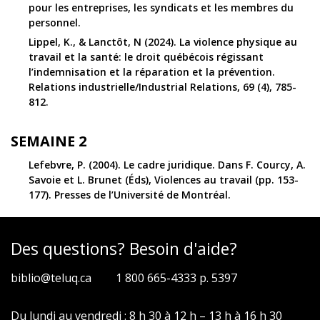
pour les entreprises, les syndicats et les membres du
personnel.
Lippel, K., & Lanctôt, N (2024). La violence physique au
travail et la santé: le droit québécois régissant
l’indemnisation et la réparation et la prévention.
Relations industrielle/Industrial Relations, 69 (4), 785-
812.
SEMAINE 2
Lefebvre, P. (2004). Le cadre juridique. Dans F. Courcy, A.
Savoie et L. Brunet (Éds), Violences au travail (pp. 153-
177). Presses de l’Université de Montréal.
Des questions? Besoin d'aide?
biblio@teluq.ca
1 800 665-4333 p. 5397
Du lundi au vendredi : 8 h 30 à 12 h – 13 h à 16 h 30