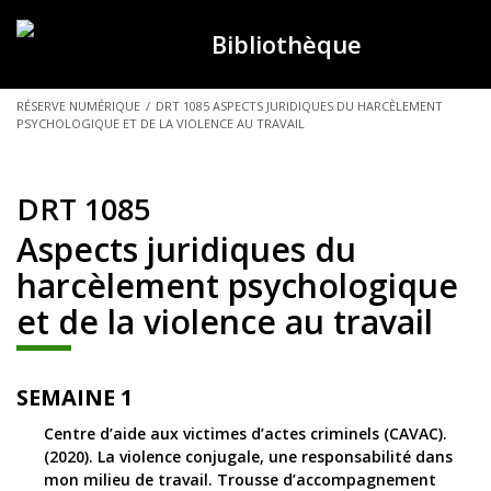
Bibliothèque
VOUS
RÉSERVE NUMÉRIQUE
/
DRT 1085 ASPECTS JURIDIQUES DU HARCÈLEMENT
PSYCHOLOGIQUE ET DE LA VIOLENCE AU TRAVAIL
ÊTES
ICI :
DRT 1085
Aspects juridiques du
harcèlement psychologique
et de la violence au travail
SEMAINE 1
Centre d’aide aux victimes d’actes criminels (CAVAC).
(2020). La violence conjugale, une responsabilité dans
mon milieu de travail. Trousse d’accompagnement