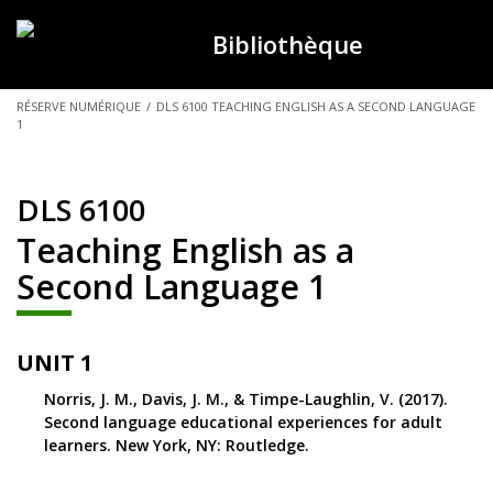
Bibliothèque
VOUS
RÉSERVE NUMÉRIQUE
/
DLS 6100 TEACHING ENGLISH AS A SECOND LANGUAGE
1
ÊTES
ICI :
DLS 6100
Teaching English as a
Second Language 1
UNIT 1
Norris, J. M., Davis, J. M., & Timpe-Laughlin, V. (2017).
Second language educational experiences for adult
learners. New York, NY: Routledge.