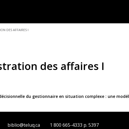
ON DES AFFAIRES I
tration des affaires I
décisionnelle du gestionnaire en situation complexe : une modéli
biblio@teluq.ca
1 800 665-4333 p. 5397