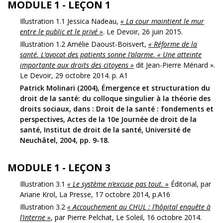
MODULE 1 - LEÇON 1
Illustration 1.1 Jessica Nadeau,
« La cour maintient le mur
entre le public et le privé »
. Le Devoir, 26 juin 2015.
Illustration 1.2 Amélie Daoust-Boisvert,
« Réforme de la
santé. L’avocat des patients sonne l’alarme. « Une atteinte
importante aux droits des citoyens »
dit Jean-Pierre Ménard ».
Le Devoir, 29 octobre 2014. p. A1
Patrick Molinari (2004), Émergence et structuration du
droit de la santé: du colloque singulier à la théorie des
droits sociaux, dans : Droit de la santé : fondements et
perspectives, Actes de la 10e Journée de droit de la
santé, Institut de droit de la santé, Université de
Neuchâtel, 2004, pp. 9-18.
MODULE 1 - LEÇON 3
Illustration 3.1
« Le système n’excuse pas tout. »
Éditorial, par
Ariane Krol, La Presse, 17 octobre 2014, p.A16
Illustration 3.2
« Accouchement au CHUL : l’hôpital enquête à
l’interne »
, par Pierre Pelchat, Le Soleil, 16 octobre 2014.