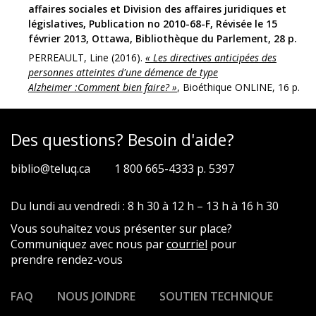
affaires sociales et Division des affaires juridiques et
législatives, Publication no 2010-68-F, Révisée le 15
février 2013, Ottawa, Bibliothèque du Parlement, 28 p.
PERREAULT, Line (2016).
« Les directives anticipées des
personnes atteintes d'une démence de type
Alzheimer :Comment bien faire? »
, Bioéthique ONLINE, 16 p.
Des questions? Besoin d'aide?
biblio@teluq.ca
1 800 665-4333 p. 5397
Du lundi au vendredi : 8 h 30 à 12 h – 13 h à 16 h 30
Vous souhaitez vous présenter sur place?
Communiquez avec nous par
courriel
pour
prendre rendez-vous
FAQ
NOUS JOINDRE
SOUTIEN TECHNIQUE